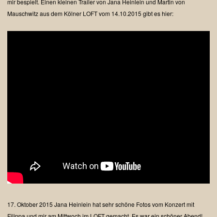
mir bespielt.
Einen kleinen Trailer von Jana Heinlein und Martin von
Mauschwitz aus dem Kölner LOFT vom 14.10.2015 gibt es hier:
17. Oktober 2015
Jana Heinlein hat sehr schöne Fotos vom Konzert mit
Filippa und mir am Mittwoch im LOFT gemacht. Es war ein schöner Abend!