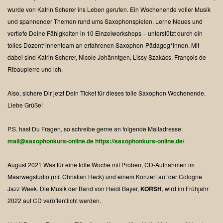
wurde von Katrin Scherer ins Leben gerufen.
Ein Wochenende voller Musik
und spannender Themen rund ums Saxophonspielen.
Lerne Neues und
vertiefe Deine Fähigkeiten in 10 Einzelworkshops – unterstützt durch ein
tolles Dozent*innenteam an erfahrenen Saxophon-Pädagog*innen.
Mit
dabei sind Katrin Scherer, Nicole Johänntgen, Lissy Szakács, François de
Ribaupierre und ich.
Also, sichere Dir jetzt Dein Ticket für dieses tolle Saxophon Wochenende.
Liebe Grüße!
P.S. hast Du Fragen, so schreibe gerne an folgende Mailadresse:
mail@saxophonkurs-online.de
https://saxophonkurs-online.de/
August 2021
Was für eine tolle Woche mit Proben, CD-Aufnahmen im
Maarwegstudio (mit Christian Heck) und einem Konzert auf der Cologne
Jazz Week.
Die Musik der Band von Heidi Bayer,
KORSH
, wird im Frühjahr
2022 auf CD veröffentlicht werden.