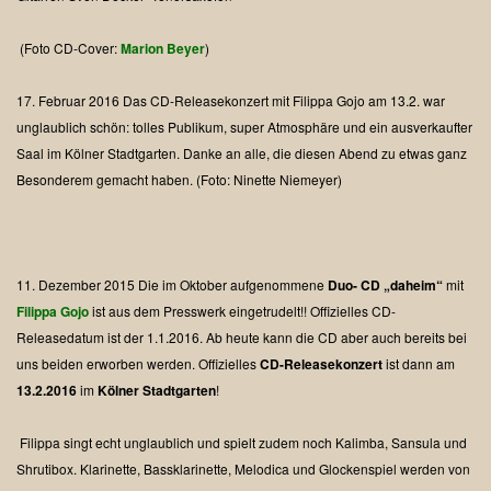
(Foto CD-Cover:
Marion Beyer
)
17. Februar 2016
Das CD-Releasekonzert mit Filippa Gojo am 13.2. war
unglaublich schön: tolles Publikum, super Atmosphäre und ein ausverkaufter
Saal im Kölner Stadtgarten. Danke an alle, die diesen Abend zu etwas ganz
Besonderem gemacht haben.
(Foto: Ninette Niemeyer)
11. Dezember 2015
Die im Oktober aufgenommene
Duo- CD „daheim“
mit
Filippa Gojo
ist aus dem Presswerk eingetrudelt!!
Offizielles CD-
Releasedatum ist der 1.1.2016. Ab heute kann die CD aber auch bereits bei
uns beiden erworben werden.
Offizielles
CD-Releasekonzert
ist dann am
13.2.2016
im
Kölner Stadtgarten
!
Filippa singt echt unglaublich und spielt zudem noch Kalimba, Sansula und
Shrutibox.
Klarinette, Bassklarinette, Melodica und Glockenspiel werden von