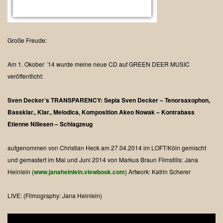
Große Freude:
Am 1. Okober ´14 wurde meine neue CD auf GREEN DEER MUSIC
veröffentlicht:
Sven Decker’s TRANSPARENCY: Sepia
Sven Decker – Tenorsaxophon,
Bassklar., Klar., Melodica, Komposition
Akeo Nowak – Kontrabass
Etienne Nillesen – Schlagzeug
aufgenommen von Christian Heck am 27.04.2014 im LOFT/Köln
gemischt
und gemastert im Mai und Juni 2014 von Markus Braun
Filmstills: Jana
Heinlein (
www.janaheinlein.viewbook.com
)
Artwork: Katrin Scherer
LIVE:
(Filmography: Jana Heinlein)