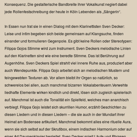
Konsequenz. Die gestalterische Bandbreite ihrer Vokalkunst negiert dabei
jede Rollenfestschreibung der heute in Köln Lebenden als „Sängerin“.
In Essen nun trat sie in einen Dialog mit dem Klarinettisten Sven Decker:
Leise und intim begeben sich beide gemeinsam auf Klangsuche, finden
einander und formulieren Gegenpole. Es gibt keine Rollen oder Stereotypen:
Filippa Gojos Stimme wird zum Instrument.
Sven Deckers melodische Linien
auf den Klarinetten sind wie eine beredte Stimme. Das ist Berührung auf
Augenhöhe.
Sven Deckers Spiel strahlt viel innere Ruhe aus, produziert aber
auch Wendepunkte. Filippa Gojo arbeitet sich an melodischen Mustern und
feingewebten Texturen ab.
Vor allem bleibt ihr Orgen so natürlich, so
schwerelos bei allen, auch manchmal bizarren Vokalabenteuern.Verwehte
liedhafte Elemente wirken kindlich und direkt, lösen sich zugleich spielerisch
auf. Manchmal ist auch die Tonalität ein Spielfeld, welches man anarchisch
verbiegt. Filippa Gojo leistet sich skurrillen Humor, erzählt Geschichten zu
diesen Liedern und in diesen Liedern – die sie auch in der Mundart ihrer
Heimat am Bodensee artikuliert. Manchmal bekommt alles eine rituelle Aura,
wenn sie sich selbst auf der Skrutibox, einem indischen Harmonium oder auf
einer Art Daumenklavier begleitet. Sven Decker spielt Läufe und Phrasen