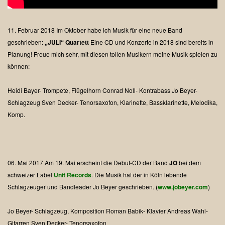
11. Februar 2018
Im Oktober habe ich Musik für eine neue Band
geschrieben:
„JULI“ Quartett
Eine CD und Konzerte in 2018 sind bereits in
Planung!
Freue mich sehr, mit diesen tollen Musikern meine Musik spielen zu
können:
Heidi Bayer- Trompete, Flügelhorn
Conrad Noll- Kontrabass
Jo Beyer-
Schlagzeug
Sven Decker- Tenorsaxofon, Klarinette, Bassklarinette, Melodika,
Komp.
06. Mai 2017
Am 19. Mai erscheint die Debut-CD der Band
JO
bei dem
schweizer Label
Unit Records
.
Die Musik hat der in Köln lebende
Schlagzeuger und Bandleader Jo Beyer geschrieben.
(
www.jobeyer.com
)
Jo Beyer- Schlagzeug, Komposition
Roman Babik- Klavier
Andreas Wahl-
Gitarren
Sven Decker- Tenorsaxofon