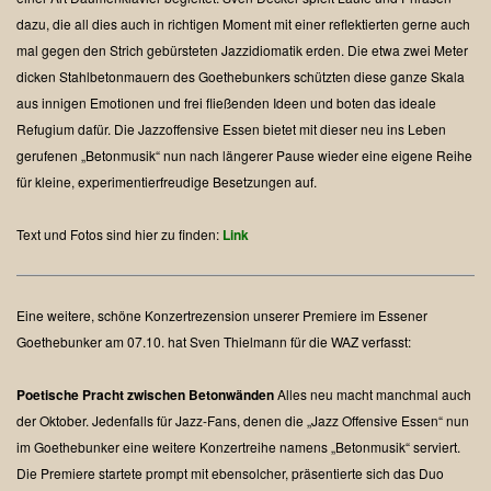
dazu, die all dies auch in richtigen Moment mit einer reflektierten gerne auch
mal gegen den Strich gebürsteten Jazzidiomatik erden.
Die etwa zwei Meter
dicken Stahlbetonmauern des Goethebunkers schützten diese ganze Skala
aus innigen Emotionen und frei fließenden Ideen und boten das ideale
Refugium dafür.
Die Jazzoffensive Essen bietet mit dieser neu ins Leben
gerufenen „Betonmusik“ nun nach längerer Pause wieder eine eigene Reihe
für kleine, experimentierfreudige Besetzungen auf.
Text und Fotos sind hier zu finden:
Link
Eine weitere, schöne Konzertrezension unserer Premiere im Essener
Goethebunker am 07.10. hat Sven Thielmann für die WAZ verfasst:
Poetische Pracht zwischen Betonwänden
Alles neu macht manchmal auch
der Oktober. Jedenfalls für Jazz-Fans, denen die „Jazz Offensive Essen“ nun
im Goethebunker eine weitere Konzertreihe namens „Betonmusik“ serviert.
Die Premiere startete prompt mit ebensolcher, präsentierte sich das Duo