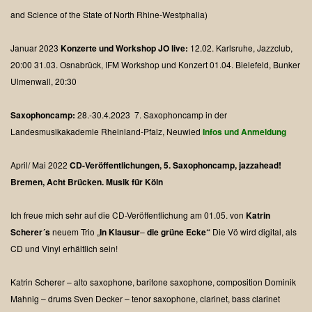
and Science of the State of North Rhine-Westphalia)
Januar 2023
Konzerte und Workshop
JO live:
12.02. Karlsruhe, Jazzclub,
20:00
31.03. Osnabrück, IFM Workshop und Konzert
01.04. Bielefeld, Bunker
Ulmenwall, 20:30
Saxophoncamp:
28.-30.4.2023 7. Saxophoncamp in der
Landesmusikakademie Rheinland-Pfalz, Neuwied
Infos und Anmeldung
April/ Mai 2022
CD-Veröffentlichungen, 5. Saxophoncamp, jazzahead!
Bremen, Acht Brücken. Musik für Köln
Ich freue mich sehr auf die CD-Veröffentlichung am 01.05. von
Katrin
Scherer´s
neuem Trio „
In Klausur
–
die grüne Ecke“
Die Vö wird digital, als
CD und Vinyl erhältlich sein!
Katrin Scherer – alto saxophone, baritone saxophone, composition
Dominik
Mahnig – drums
Sven Decker – tenor saxophone, clarinet, bass clarinet