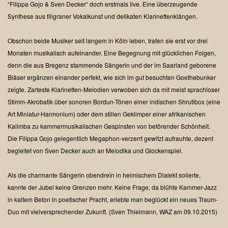
“Filippa Gojo & Sven Decker“ doch erstmals live. Eine überzeugende
Synthese aus filigraner Vokalkunst und delikaten Klarinettenklängen.
Obschon beide Musiker seit langem in Köln leben, trafen sie erst vor drei
Monaten musikalisch aufeinander. Eine Begegnung mit glücklichen Folgen,
denn die aus Bregenz stammende Sängerin und der im Saarland geborene
Bläser ergänzen einander perfekt, wie sich im gut besuchten Goethebunker
zeigte. Zarteste Klarinetten-Melodien verwoben sich da mit meist sprachloser
Stimm-Akrobatik über sonoren Bordun-Tönen einer indischen Shrutibox (eine
Art Miniatur-Harmonium) oder dem stillen Geklimper einer afrikanischen
Kalimba zu kammermusikalischen Gespinsten von betörender Schönheit.
Die Filippa Gojo gelegentlich Megaphon-verzerrt gewitzt aufrauhte, dezent
begleitet von Sven Decker auch an Melodika und Glockenspiel.
Als die charmante Sängerin obendrein in heimischem Dialekt solierte,
kannte der Jubel keine Grenzen mehr. Keine Frage, da blühte Kammer-Jazz
in kaltem Beton in poetischer Pracht, erlebte man beglückt ein neues Traum-
Duo mit vielversprechender Zukunft.
(Sven Thielmann, WAZ am 09.10.2015)