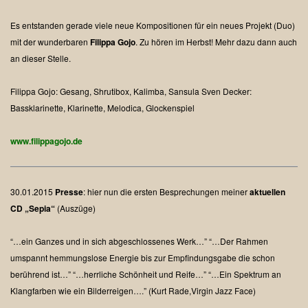
Es entstanden gerade viele neue Kompositionen für ein neues Projekt (Duo)
mit der wunderbaren
Filippa Gojo
. Zu hören im Herbst! Mehr dazu dann auch
an dieser Stelle.
Filippa Gojo: Gesang, Shrutibox, Kalimba, Sansula
Sven Decker:
Bassklarinette, Klarinette, Melodica, Glockenspiel
www.filippagojo.de
30.01.2015
Presse
:
hier nun die ersten Besprechungen meiner
aktuellen
CD „Sepia“
(Auszüge)
“…ein Ganzes und in sich abgeschlossenes Werk…”
“…Der Rahmen
umspannt hemmungslose Energie bis zur Empfindungsgabe die schon
berührend ist…”
“…herrliche Schönheit und Reife…”
“…Ein Spektrum an
Klangfarben wie ein Bilderreigen….”
(Kurt Rade,Virgin Jazz Face)